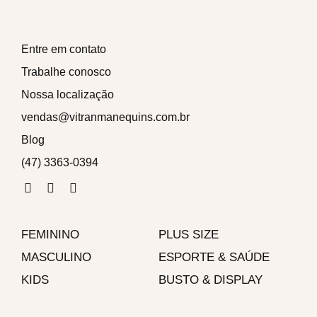
Entre em contato
Trabalhe conosco
Nossa localização
vendas@vitranmanequins.com.br
Blog
(47) 3363-0394
F
I
W
a
n
h
c
s
a
e
t
t
FEMININO
b
a
s
PLUS SIZE
o
g
a
MASCULINO
ESPORTE & SAÚDE
o
r
p
k
a
p
KIDS
BUSTO & DISPLAY
-
m
f