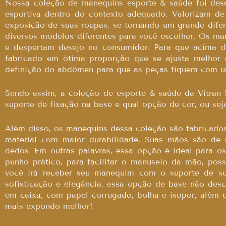
Nossa coleção de manequins esporte & saúde foi des
esportiva dentro do contexto adequado. Valorizam de
exposição de suas roupas, se tornando um grande dife
diversos modelos diferentes para você escolher. Os m
e despertam desejo no consumidor. Para que acima d
fabricado em ótima proporção que se ajusta melhor a
definição do abdômen para que as peças fiquem com u
Sendo assim, a coleção de esporte & saúde da Vitran
suporte de fixação na base e qual opção de cor, ou seja
Além disso, os manequins dessa coleção são fabricados
material com maior durabilidade. Suas mãos são de m
dedos. Em outras palavras, essa opção é ideal para os
punho prático, para facilitar o manuseio da mão, pos
você irá receber seu manequim com o suporte de s
sofisticação e elegância, essa opção de base não de
em caixa, com papel corrugado, bolha e isopor, além 
mais expondo melhor!