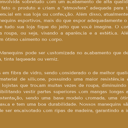
envolvida sobretudo com um acabamento de alta qualid
 fato o produto e criam a “atmosfera” adequada para 
rencial em sua loja ou confecção. Além disso, atualmen
anequins esportivos, mais do que expor adequadamente o
e tudo sua loja fique do jeito que você imagina. O c
 roupa, ou seja, visando a aparência e a estética. A
m ótimo caimento no corpo.
 Manequins pode ser customizada no acabamento que de
, tinta laqueada ou verniz.
 em fibra de vidro, sendo considerado o de melhor qual
aterial de silicone, possuindo uma maior resistência
 lojistas que trocam muitas vezes de roupa, diminuindo
sibilitando vestir partes superiores com mangas longas
ustentação, sendo uma base modelo cromada, uma óti
scasca e tem uma boa durabilidade. Nossos manequins 
de ser encaixotado com ripas de madeira, garantindo a 