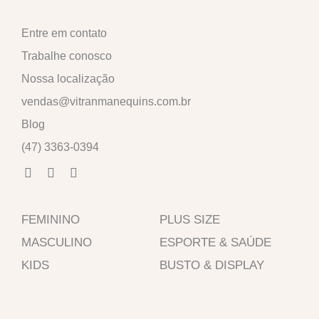
Entre em contato
Trabalhe conosco
Nossa localização
vendas@vitranmanequins.com.br
Blog
(47) 3363-0394
F
I
W
a
n
h
c
s
a
e
t
t
FEMININO
b
a
s
PLUS SIZE
o
g
a
MASCULINO
ESPORTE & SAÚDE
o
r
p
k
a
p
KIDS
BUSTO & DISPLAY
-
m
f