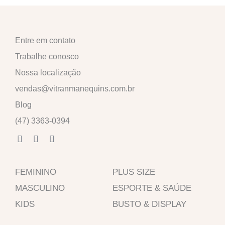
Entre em contato
Trabalhe conosco
Nossa localização
vendas@vitranmanequins.com.br
Blog
(47) 3363-0394
F
I
W
a
n
h
c
s
a
e
t
t
FEMININO
b
a
s
PLUS SIZE
o
g
a
MASCULINO
ESPORTE & SAÚDE
o
r
p
k
a
p
KIDS
BUSTO & DISPLAY
-
m
f