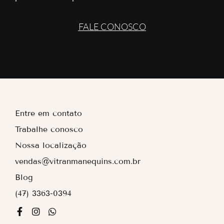
FALE CONOSCO
Entre em contato
Trabalhe conosco
Nossa localização
vendas@vitranmanequins.com.br
Blog
(47) 3363-0394
F
I
W
a
n
h