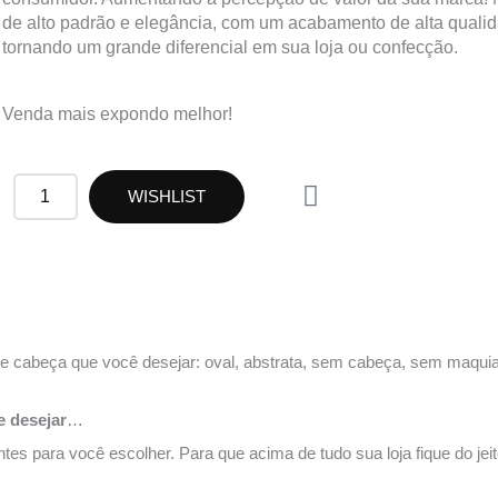
de alto padrão e elegância, com um acabamento de alta qualid
tornando um grande diferencial em sua loja ou confecção.
Venda mais expondo melhor!
W
RF50
WISHLIST
h
quantidade
a
t
s
a
p
e cabeça que você desejar: oval, abstrata, sem cabeça, sem maqui
p
e desejar
…
s para você escolher. Para que acima de tudo sua loja fique do jei