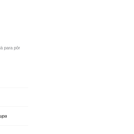
dá para pôr
oupa