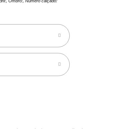
adril:, Ombro:, Número calçado: