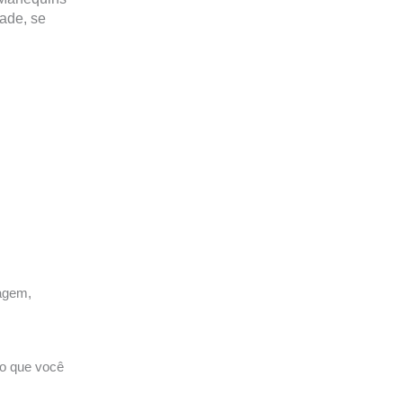
ade, se
agem,
to que você