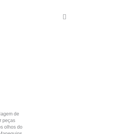
elagem de
r peças
s olhos do
 Manequins