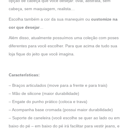
p
opção de cabeça que você desejar: oval, abstrata, sem
p
cabeça, sem maquiagem, realista…
Escolha também a cor da sua manequim ou
customize na
cor que desejar
…
Além disso, atualmente possuímos uma coleção com poses
diferentes para você escolher. Para que acima de tudo sua
loja fique do jeito que você imagina.
Características:
– Braços articulados (move para a frente e para trais)
– Mão de silicone (maior durabilidade)
– Engate do punho prático (coloca e trava)
– Acompanha base cromada (possui maior durabilidade)
– Suporte de caneleira (você escolhe se quer ao lado ou em
baixo do pé – em baixo do pé irá facilitar para vestir jeans, e