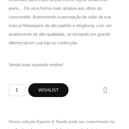
jeans… De uma forma mais atrativa aos olhos do
consumidor. Aumentando a percepção de valor da sua
marca! Manequins de alto padrão e elegância, com um
acabamento de alta qualidade, se tornando um grande
diferencial em sua loja ou confecção.
Venda mais expondo melhor!
W
RM11
WISHLIST
h
quantidade
a
t
s
a
Nossa coleção Esporte & Saúde pode ser customizado na