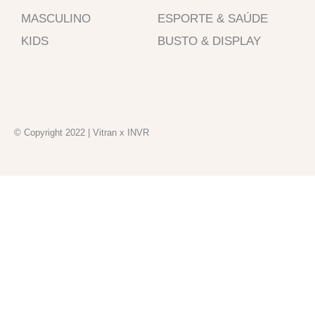
o
g
a
MASCULINO
ESPORTE & SAÚDE
o
r
p
k
a
p
KIDS
BUSTO & DISPLAY
-
m
f
© Copyright 2022 | Vitran x INVR