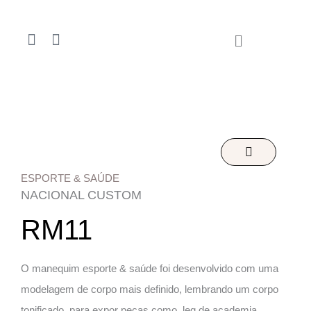
Ir
para
F
I
o
a
n
conteúdo
c
s
e
t
b
a
o
g
o
r
k
a
-
m
f
ESPORTE & SAÚDE
NACIONAL CUSTOM
RM11
O manequim esporte & saúde foi desenvolvido com uma
modelagem de corpo mais definido, lembrando um corpo
tonificado, para expor peças como, leg de academia,