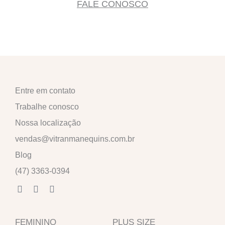
FALE CONOSCO
Entre em contato
Trabalhe conosco
Nossa localização
vendas@vitranmanequins.com.br
Blog
(47) 3363-0394
F
I
W
a
n
h
c
s
a
e
t
t
FEMININO
b
a
s
PLUS SIZE