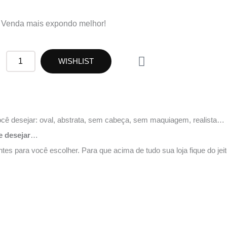
Venda mais expondo melhor!
W
FIT2
WISHLIST
h
quantidade
a
t
s
a
ê desejar: oval, abstrata, sem cabeça, sem maquiagem, realista…
p
e desejar
…
p
s para você escolher. Para que acima de tudo sua loja fique do jei