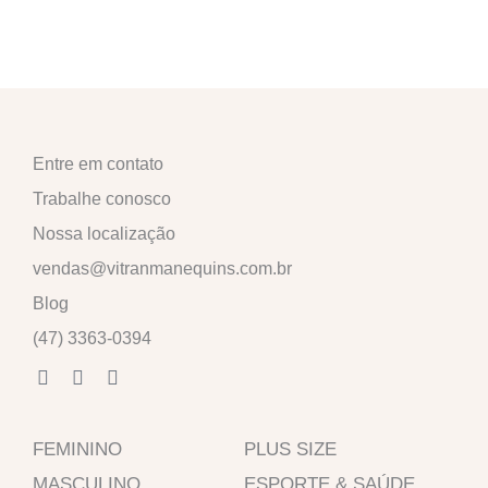
Entre em contato
Trabalhe conosco
Nossa localização
vendas@vitranmanequins.com.br
Blog
(47) 3363-0394
F
I
W
a
n
h
c
s
a
e
t
t
FEMININO
b
a
s
PLUS SIZE
o
g
a
MASCULINO
ESPORTE & SAÚDE