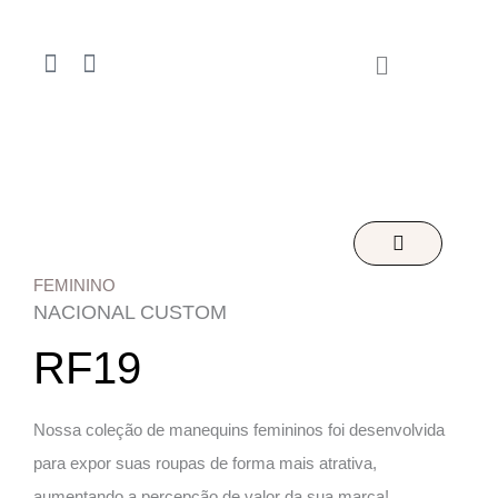
Ir
para
F
I
o
a
n
conteúdo
c
s
e
t
b
a
o
g
o
r
k
a
-
m
f
FEMININO
NACIONAL CUSTOM
RF19
Nossa coleção de manequins femininos foi desenvolvida
para expor suas roupas de forma mais atrativa,
aumentando a percepção de valor da sua marca!