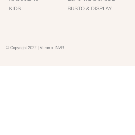
o
r
p
k
a
p
KIDS
BUSTO & DISPLAY
-
m
f
© Copyright 2022 | Vitran x INVR