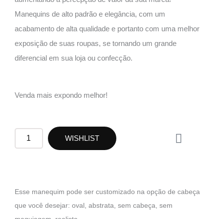
Manequins de alto padrão e elegância, com um
acabamento de alta qualidade e portanto com uma melhor
exposição de suas roupas, se tornando um grande
diferencial em sua loja ou confecção.
Venda mais expondo melhor!
W
RF19
WISHLIST
h
quantidade
a
t
s
a
Esse manequim pode ser customizado na opção de cabeça
p
que você desejar: oval, abstrata, sem cabeça, sem
p