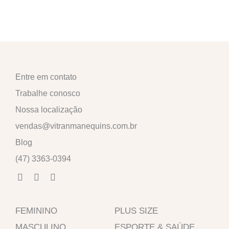
Entre em contato
Trabalhe conosco
Nossa localização
vendas@vitranmanequins.com.br
Blog
(47) 3363-0394
F
I
W
a
n
h
c
s
a
e
t
t
FEMININO
b
a
s
PLUS SIZE
o
g
a
MASCULINO
ESPORTE & SAÚDE