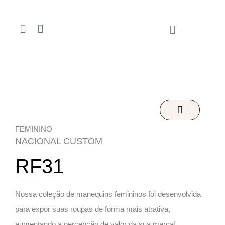
Ir
para
F
I
o
a
n
conteúdo
c
s
e
t
b
a
o
g
o
r
k
a
-
m
f
FEMININO
NACIONAL CUSTOM
RF31
Nossa coleção de manequins femininos foi desenvolvida
para expor suas roupas de forma mais atrativa,
aumentando a percepção de valor da sua marca!