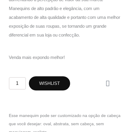
Manequins de alto padrão e elegância, com um
acabamento de alta qualidade e portanto com uma melhor
exposição de suas roupas, se tornando um grande
diferencial em sua loja ou confecção.
Venda mais expondo melhor!
W
RF31
WISHLIST
h
quantidade
a
t
s
a
Esse manequim pode ser customizado na opção de cabeça
p
que você desejar: oval, abstrata, sem cabeça, sem
p