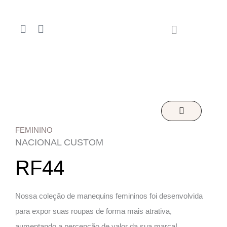
Ir
para
F
I
o
a
n
conteúdo
c
s
e
t
b
a
o
g
o
r
k
a
-
m
f
FEMININO
NACIONAL CUSTOM
RF44
Nossa coleção de manequins femininos foi desenvolvida
para expor suas roupas de forma mais atrativa,
aumentando a percepção de valor da sua marca!