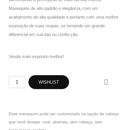
Manequins de alto padrão e elegância, com um
acabamento de alta qualidade e portanto com uma melhor
exposição de suas roupas, se tornando um grande
diferencial em sua loja ou confecção.
Venda mais expondo melhor!
W
RF44
WISHLIST
h
quantidade
a
t
s
a
Esse manequim pode ser customizado na opção de cabeça
p
que você desejar: oval, abstrata, sem cabeça, sem
p