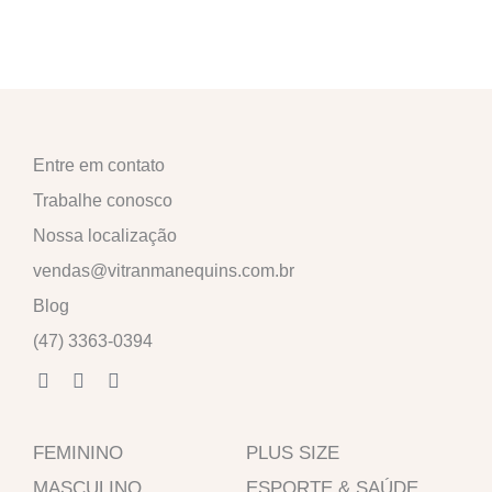
Entre em contato
Trabalhe conosco
Nossa localização
vendas@vitranmanequins.com.br
Blog
(47) 3363-0394
F
I
W
a
n
h
c
s
a
e
t
t
FEMININO
b
a
s
PLUS SIZE
o
g
a
MASCULINO
ESPORTE & SAÚDE