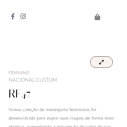
Ir
para
F
I
o
a
n
conteúdo
c
s
e
t
b
a
o
g
o
r
k
a
-
m
f
FEMININO
NACIONAL CUSTOM
RF47
Nossa coleção de manequins femininos foi
desenvolvida para expor suas roupas de forma mais
atrativa, aumentando a percepção de valor da sua