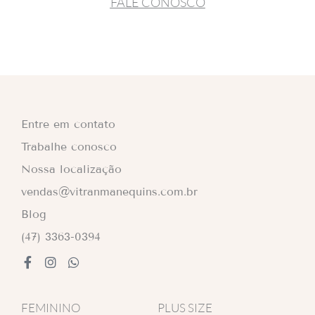
FALE CONOSCO
Entre em contato
Trabalhe conosco
Nossa localização
vendas@vitranmanequins.com.br
Blog
(47) 3363-0394
F
I
W
a
n
h
c
s
a
e
t
t
FEMININO
PLUS SIZE
b
a
s