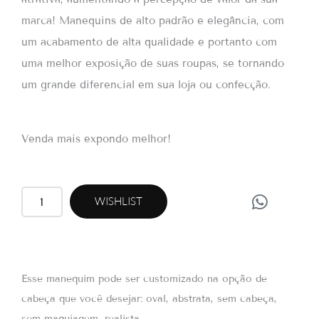
marca! Manequins de alto padrão e elegância, com
um acabamento de alta qualidade e portanto com
uma melhor exposição de suas roupas, se tornando
um grande diferencial em sua loja ou confecção.
Venda mais expondo melhor!
W
RF47
WISHLIST
h
quantidade
a
t
s
a
Esse manequim pode ser customizado na opção de
p
cabeça que você desejar: oval, abstrata, sem cabeça,
p
sem maquiagem, realista…