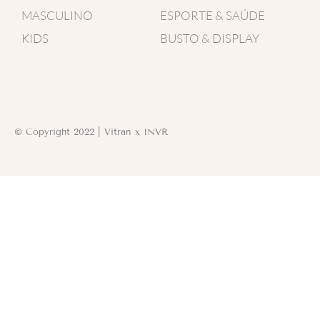
o
g
a
MASCULINO
ESPORTE & SAÚDE
o
r
p
k
a
p
KIDS
BUSTO & DISPLAY
-
m
f
© Copyright 2022 | Vitran x INVR