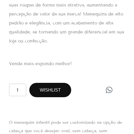
suas roupas de forma mais atrativa, aumentando a
percepção de valor da sua marca! Manequins de alto
padrão e elegância, com um acabamento de alta
qualidade, se tornando um grande diferencial em sua
loja ou confecção.
Venda mais expondo melhor!
W
RI23
WISHLIST
h
quantidade
a
t
s
a
O manequim infantil pode ser customizado na opção de
p
cabeça que você desejar: oval, sem cabeça, sem