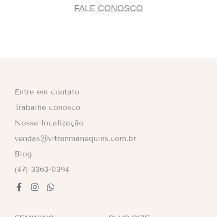
FALE CONOSCO
Entre em contato
Trabalhe conosco
Nossa localização
vendas@vitranmanequins.com.br
Blog
(47) 3363-0394
F
I
W
a
n
h
c
s
a
e
t
t