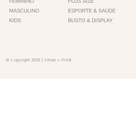
b
a
s
FEMININO
PLUS SIZE
o
g
a
MASCULINO
ESPORTE & SAÚDE
o
r
p
k
a
p
KIDS
BUSTO & DISPLAY
-
m
f
© Copyright 2022 | Vitran x INVR