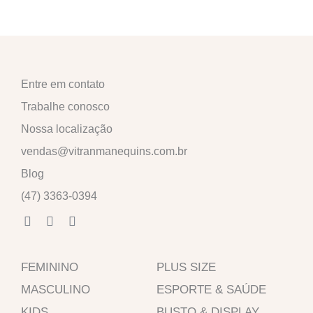
Entre em contato
Trabalhe conosco
Nossa localização
vendas@vitranmanequins.com.br
Blog
(47) 3363-0394
F
I
W
a
n
h
c
s
a
e
t
t
FEMININO
b
a
s
PLUS SIZE
o
g
a
MASCULINO
ESPORTE & SAÚDE
o
r
p
k
a
p
KIDS
BUSTO & DISPLAY