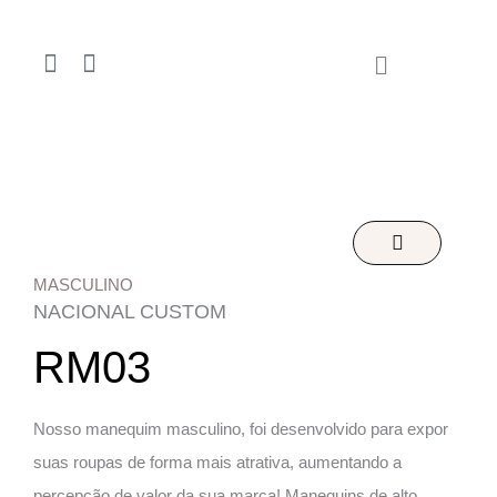
Ir
para
F
I
o
a
n
conteúdo
c
s
e
t
b
a
o
g
o
r
k
a
-
m
f
MASCULINO
NACIONAL CUSTOM
RM03
Nosso manequim masculino, foi desenvolvido para expor
suas roupas de forma mais atrativa, aumentando a
percepção de valor da sua marca! Manequins de alto