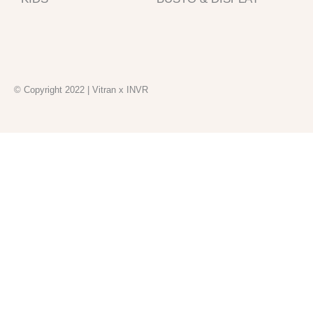
-
m
f
© Copyright 2022 | Vitran x INVR