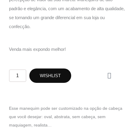
padrão e elegância, com um acabamento de alta qualidade,
se tornando um grande diferencial em sua loja ou
confecção.
Venda mais expondo melhor!
W
RM03
WISHLIST
h
quantidade
a
t
s
a
Esse manequim pode ser customizado na opção de cabeça
p
que você desejar: oval, abstrata, sem cabeça, sem
p
maquiagem, realista…