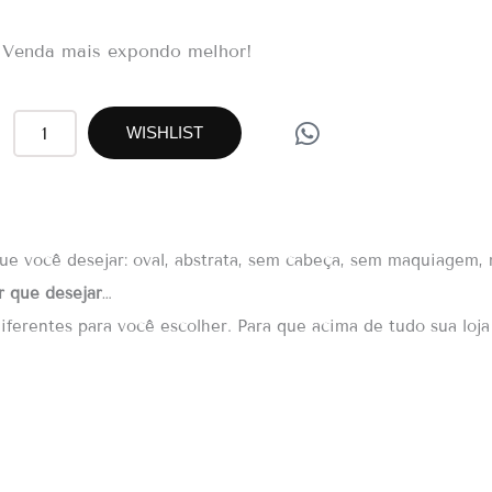
Venda mais expondo melhor!
W
RM10
WISHLIST
h
quantidade
a
t
s
a
 você desejar: oval, abstrata, sem cabeça, sem maquiagem, r
p
 que desejar
…
p
erentes para você escolher. Para que acima de tudo sua loja