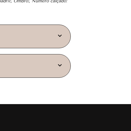
uadril:, Ombro:, Número calçado: