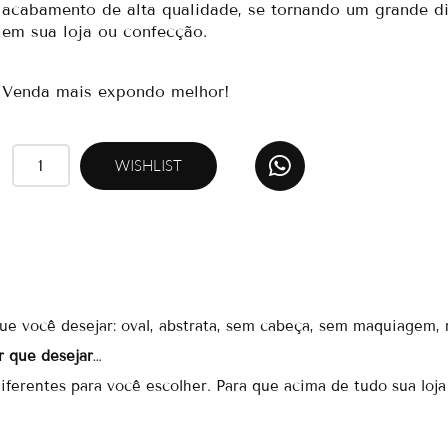
acabamento de alta qualidade, se tornando um grande di
em sua loja ou confecção.
Venda mais expondo melhor!
W
RM20
WISHLIST
h
quantidade
a
t
s
a
p
p
 você desejar: oval, abstrata, sem cabeça, sem maquiagem, r
 que desejar
…
erentes para você escolher. Para que acima de tudo sua loja