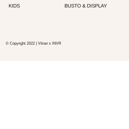
k
a
p
KIDS
BUSTO & DISPLAY
-
m
f
© Copyright 2022 | Vitran x INVR