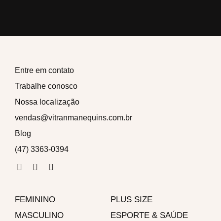
Entre em contato
Trabalhe conosco
Nossa localização
vendas@vitranmanequins.com.br
Blog
(47) 3363-0394
F
I
W
a
n
h
c
s
a
e
t
t
FEMININO
b
a
s
PLUS SIZE
o
g
a
MASCULINO
ESPORTE & SAÚDE
o
r
p