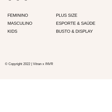
a
n
h
c
s
a
e
t
t
FEMININO
b
a
s
PLUS SIZE
o
g
a
MASCULINO
ESPORTE & SAÚDE
o
r
p
k
a
p
KIDS
BUSTO & DISPLAY
-
m
f
© Copyright 2022 | Vitran x INVR