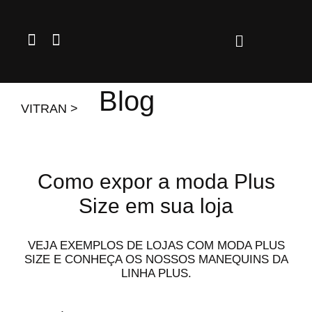
Ir
para
F
I
o
a
n
conteúdo
c
s
e
t
Blog
b
a
VITRAN >
o
g
o
r
k
a
-
m
f
Como expor a moda Plus
Size em sua loja
VEJA EXEMPLOS DE LOJAS COM MODA PLUS
SIZE E CONHEÇA OS NOSSOS MANEQUINS DA
LINHA PLUS.