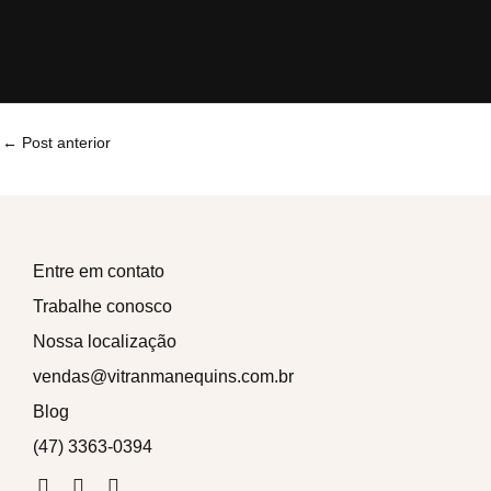
←
Post anterior
Entre em contato
Trabalhe conosco
Nossa localização
vendas@vitranmanequins.com.br
Blog
(47) 3363-0394
F
I
W